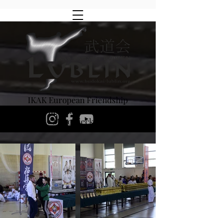
IKAK European Friendship
XVIII Turniej Karate Kyokushinkai,
Ostrów Mazowiecka 3.06.2023