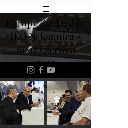
I Mistrzostwa
Europy Kyokushin
IKO Nakamura -
16-17 czerwca
2023