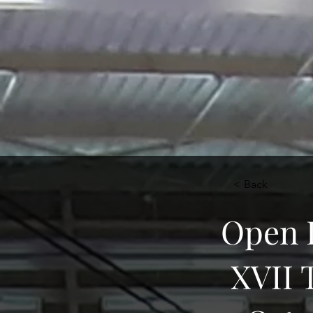
< Back
Open 
XVII 