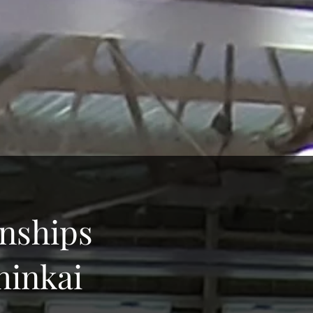
nships
hinkai