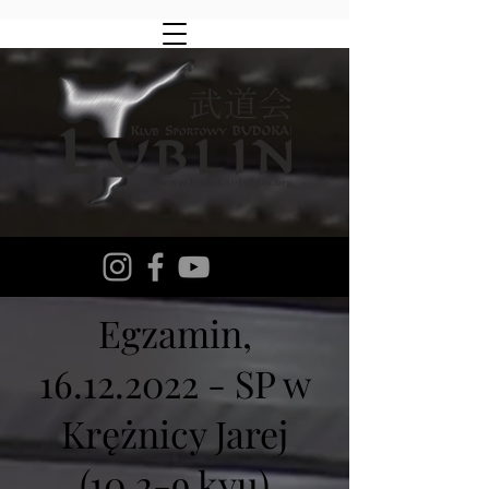
Egzamin,
16.12.2022
- SP w
Krężnicy Jarej
(10.2-9 kyu)