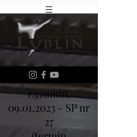
Egzamin,
09.01.2023
- SP nr
27
(termin