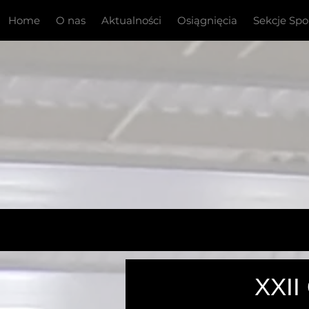
Home
O nas
Aktualności
Osiągnięcia
Sekcje Sp
Mistrzo
XXII