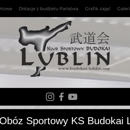
ortowe
Dotacje z budżetu Państwa
Grafik zajęć
Galer
stwa Europy Kyokushin WKB
 Obóz Sportowy KS Budokai L