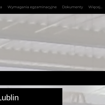
ia
Wymagania egzaminacyjne
Dokumenty
Więcej...
 -
ublin
Turcja