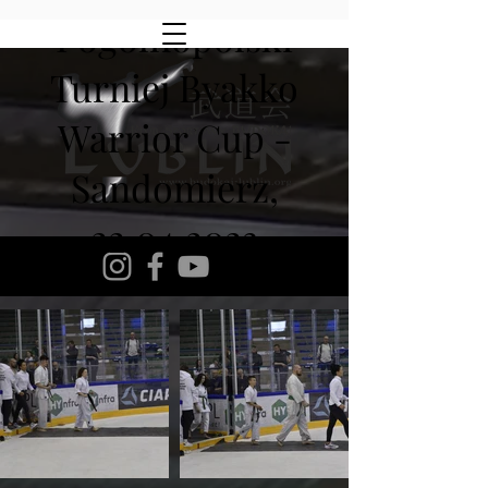
I ogólnopolski
Turniej Byakko
Warrior Cup -
Sandomierz,
22.04.2023