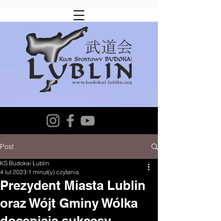
Post
KS Budokai Lublin
4 lut 2023
1 minut(y) czytania
Prezydent Miasta Lublin
oraz Wójt Gminy Wólka
doceniają sukcesy