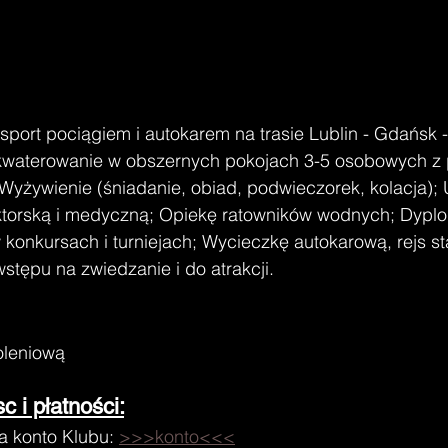
nsport pociągiem i autokarem na trasie Lublin - Gdańsk - 
akwaterowanie w obszernych pokojach 3-5 osobowych z
Wyżywienie (śniadanie, obiad, podwieczorek, kolacja);
torską i medyczną; Opiekę ratowników wodnych; Dyplo
konkursach i turniejach; Wycieczkę autokarową, rejs st
wstępu na zwiedzanie i do atrakcji.
oleniową
 i płatności:
 konto Klubu: 
>>>konto<<<