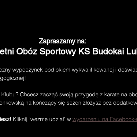
Zapraszamy na:
Letni Obóz Sportowy KS Budokai Lub
zny wypoczynek pod okiem wykwalifikowanej i doświad
agogicznej!
m Klubu? Chcesz zacząć swoją przygodę z karate na obo
łonkowską na kończący się sezon złożysz bez dodatko
iesz!
 Kliknij "wezmę udział" w 
wydarzeniu na Facebook-