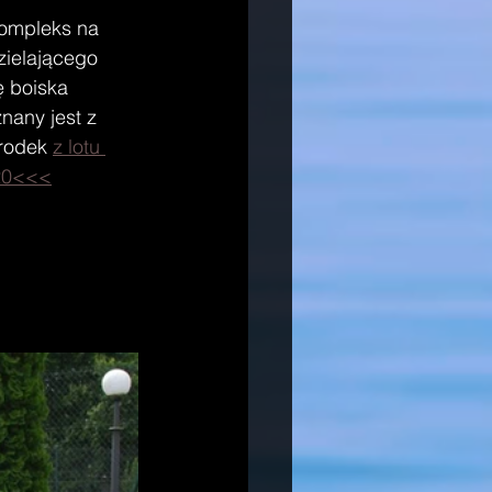
kompleks na 
zielającego 
 boiska 
nany jest z 
rodek 
z lotu 
20<<<