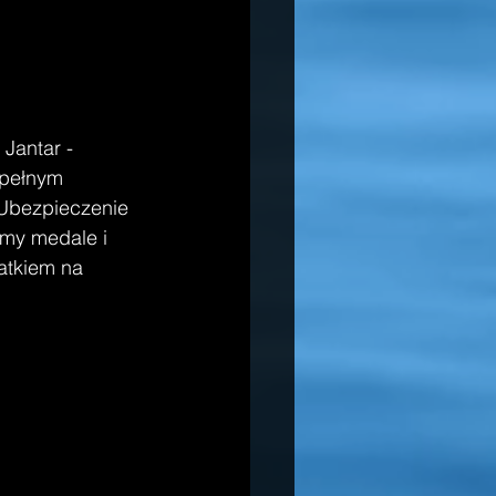
Jantar - 
 pełnym 
 Ubezpieczenie 
my medale i 
atkiem na 