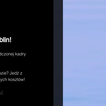
lin!
czonej kadry 
zie? Jedź z 
wych kosztów!
u!