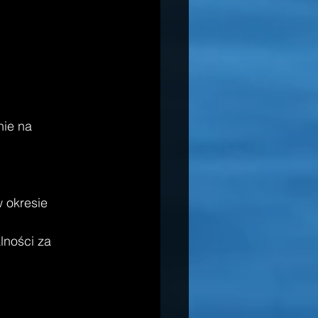
ie na 
 okresie 
lności za 