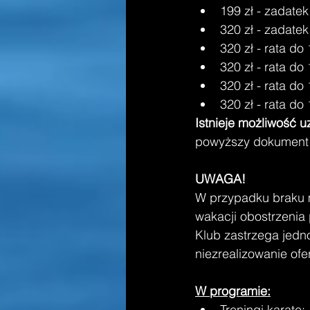
199 zł - zadate
320 zł - zadatek
320 zł - rata do
320 zł - rata do
320 zł - rata do
320 zł - rata do 
Istnieje możliwość u
powyższy dokument 
UWAGA! 
W przypadku braku m
wakacji obostrzenia
Klub zastrzega jedn
niezrealizowanie ofer
W programie:
Treningi karate; 