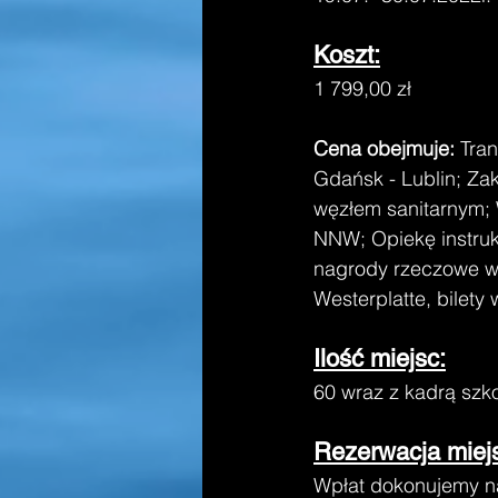
Koszt:
1 799,00 zł
Cena obejmuje:
 Tra
Gdańsk - Lublin; Z
węzłem sanitarnym; 
NNW; Opiekę instruk
nagrody rzeczowe w 
Westerplatte, bilety 
Ilość miejsc:
60 wraz z kadrą szk
Rezerwacja miejsc
Wpłat dokonujemy na