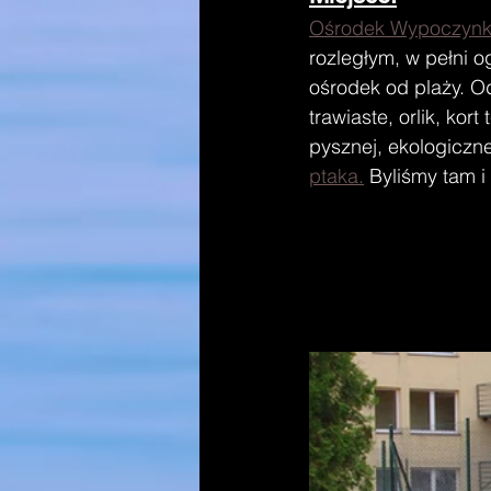
Ośrodek Wypoczynko
rozległym, w pełni 
ośrodek od plaży. O
trawiaste, orlik, kor
pysznej, ekologiczn
ptaka.
 Byliśmy tam 