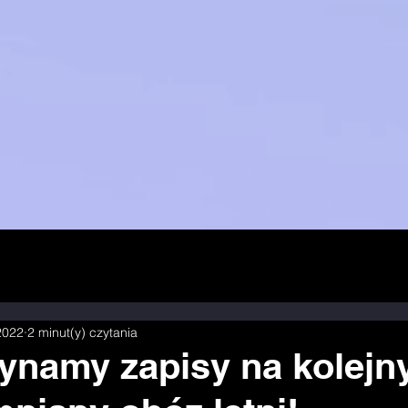
 2022
2 minut(y) czytania
ynamy zapisy na kolejn