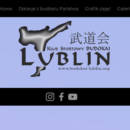
ortowe
Dotacje z budżetu Państwa
Grafik zajęć
Galer