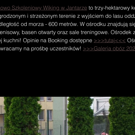
wo Szkoleniowy Wiking w Jantarze
 to trzy-hektarowy 
ogrodzonym i strzeżonym terenie z wyjściem do lasu odd
dległość od morza - 600 metrów. W ośrodku znajdują się
t tenisowy, basen otwarty oraz sale treningowe. Ośrodek z
ej kuchni! Opinie na Booking dostępne 
>>>tutaj<<<
 Oś
i wracamy na prośbę uczestników! 
>>>Galeria obóz 20