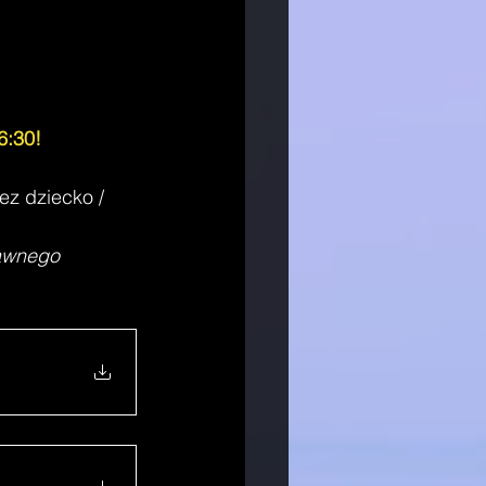
6:30! 
z dziecko / 
rawnego 