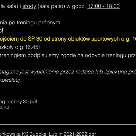
ła sala) i 
środy
 (sala patio) w godz. 
17:00 - 18:00
nia po treningu próbnym.
s!
ejściem do SP 30 od strony obiektów sportowych o g. 1
zkoły o g.16.45!
reningiem podpisujemy zgodę na odbycie treningu prze
magane jest wypełnienie przez rodzica lub opiekuna p
kowskiej.
ing próbny 30
.pdf
106KB
łonkowska KS Budokai Lublin 2021-2022
.pdf