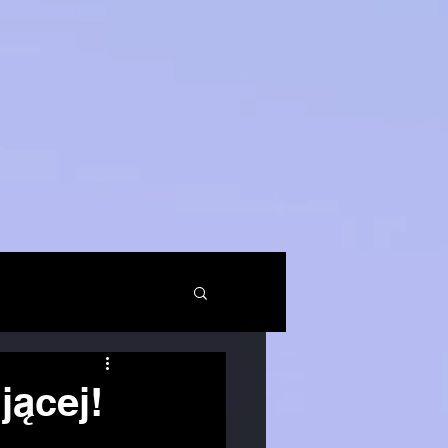
jącej!