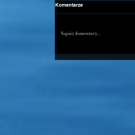
Komentarze
Napisz komentarz...
PLAN LETNIEJ SESJI
EGZAMINACYJNEJ NA
STOPNIE SZKOLENIOWE
KYU - czerwiec 2026