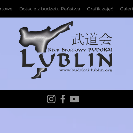
ortowe
Dotacje z budżetu Państwa
Grafik zajęć
Galer