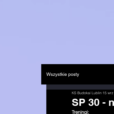
Wszystkie posty
KS Budokai Lublin
15 wrz
SP 30 - 
Treningi: