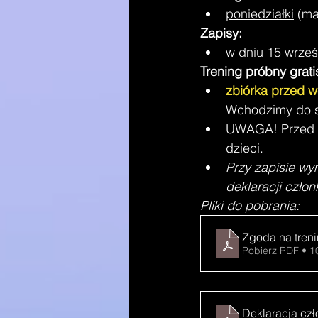
poniedziałki
(ma
Zapisy:
w dniu 15 wrześ
Trening próbny grati
zbiórka przed w
Wchodzimy do s
UWAGA! Przed t
dzieci.
Przy zapisie wy
deklaracji człon
Pliki do pobrania:
Zgoda na tren
Pobierz PDF • 
Deklaracja cz