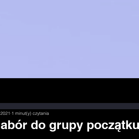
 2021
1 minut(y) czytania
nabór do grupy początku