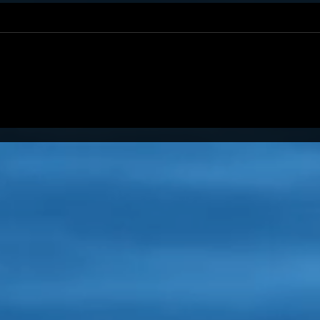
KS Budokai Lublin
Świe
triumfuje w Józefowie!
Lubl
Euro