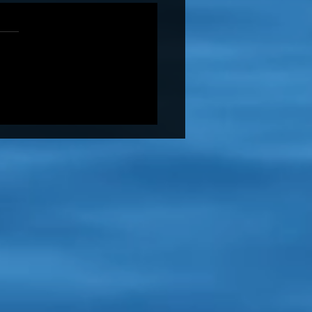
tny występ KS Budokai
in na Mistrzostwach
py w Grecji!