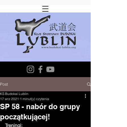
Post
KS Budokai Lublin
17 wrz 2021
1 minut(y) czytania
SP 58 - nabór do grupy
początkującej!
Treningi: