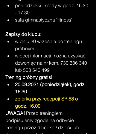
poniedziałki i środy w godz. 16.30 
- 17.30 
sala gimnastyczna "fitness"
Zapisy do klubu:
w dniu 20 września po treningu 
próbnym.
więcej informacji można uzyskać 
dzwoniąc na nr kom. 730 336 340  
lub 503 540 499
Trening próbny gratis!
20.09.2021 (poniedziąłek), godz. 
16.30
zbiórka przy recepcji SP 58 o 
godz. 16.00
UWAGA!
 Przed treningiem 
podpisujemy zgodę na odbycie 
treningu przez dziecko / dzieci lub 