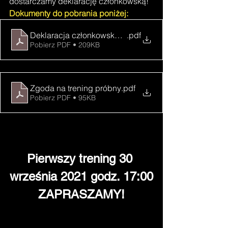
dostarczamy deklarację członkowską! 
Dokumenty do pobrania poniżej:
Deklaracja członkowska KS Budokai Lublin 2021-202
.pdf
Pobierz PDF • 209KB
Zgoda na trening próbny
.pdf
Pobierz PDF • 95KB
Pierwszy trening 30 
września 2021 godz. 17:00
ZAPRASZAMY!