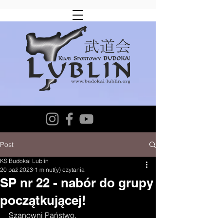
Post
KS Budokai Lublin
20 paź 2023
1 minut(y) czytania
SP nr 22 - nabór do grupy
początkującej!
Szanowni Państwo.