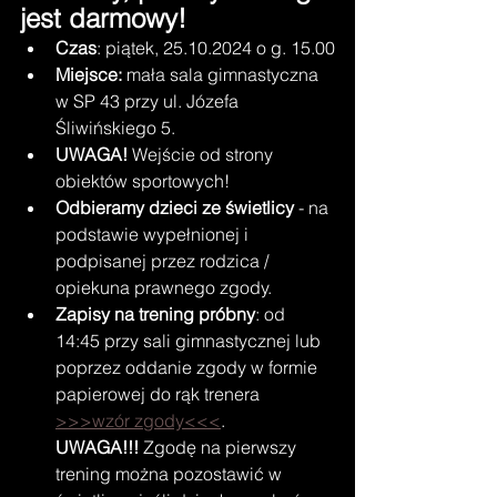
jest darmowy!
Czas
: piątek, 25.10.2024 o g. 15.00
Miejsce: 
mała
sala gimnastyczna 
w SP 43 przy ul. Józefa 
Śliwińskiego 5.
UWAGA!
 Wejście od strony 
obiektów sportowych!
Odbieramy dzieci ze świetlicy
 - na 
podstawie wypełnionej i 
podpisanej przez rodzica / 
opiekuna prawnego zgody.
Zapisy na trening próbny
: od 
14:45 przy sali gimnastycznej lub 
poprzez oddanie zgody w formie 
papierowej do rąk trenera 
>>>wzór zgody<<<
.
UWAGA!!!
 Zgodę na pierwszy 
trening można pozostawić w 