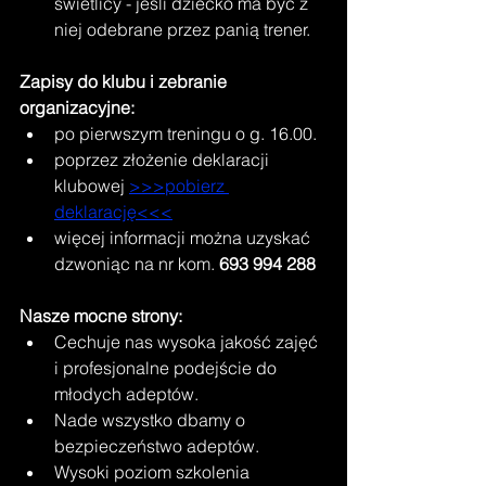
świetlicy - jeśli dziecko ma być z 
niej odebrane przez panią trener. 
Zapisy do klubu i zebranie 
organizacyjne:
po pierwszym treningu o g. 16.00.
poprzez złożenie deklaracji 
klubowej 
>>>pobierz 
deklarację<<<
więcej informacji można uzyskać 
dzwoniąc na nr kom. 
693 994 288
Nasze mocne strony:
Cechuje nas wysoka jakość zajęć 
i profesjonalne podejście do 
młodych adeptów. 
Nade wszystko dbamy o 
bezpieczeństwo adeptów. 
Wysoki poziom szkolenia 