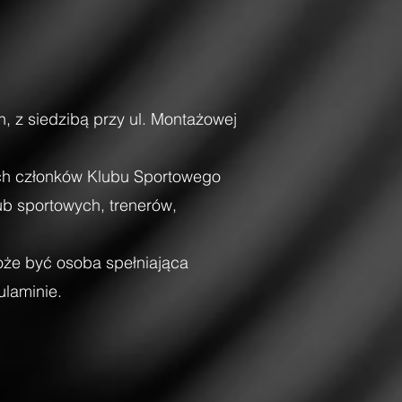
, z siedzibą przy ul. Montażowej
ich członków Klubu Sportowego
ub sportowych, trenerów,
oże być osoba spełniająca
ulaminie.