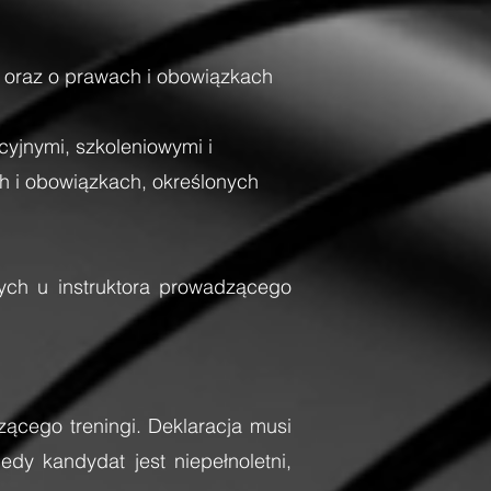
ęć oraz o prawach i obowiązkach
yjnymi, szkoleniowymi i
ach i obowiązkach, określonych
nych u instruktora prowadzącego
ącego treningi. Deklaracja musi
dy kandydat jest niepełnoletni,