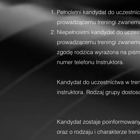
Pełnoletni kandydat do uczestni
prowadzącemu treningi zwanemu d
Niepełnoletni kandydat do uczes
prowadzącemu treningi zwanemu d
zgodę rodzica wyrażona na piśmi
numer telefonu Instruktora.
Kandydat do uczestnictwa w tren
instruktora. Rodzaj grupy dosto
Kandydat zostaje poinformowany 
oraz o rodzaju i charakterze tren