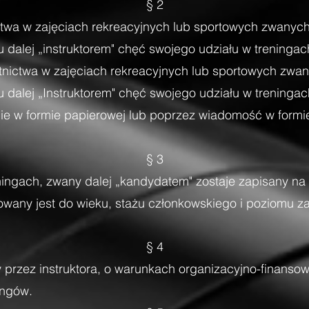
§ 2
ctwa w zajęciach rekreacyjnych lub sportowych zwanych 
alej „instruktorem" chęć swojego udziału w treningach
tnictwa w zajęciach rekreacyjnych lub sportowych zwany
alej „Instruktorem" chęć swojego udziału w treningac
e w formie papierowej lub poprzez wiadomość w formie 
§ 3
ingach, zwany dalej „kandydatem" zostaje zapisany na 
sowany jest do wieku, stażu członkowskiego i poziomu
§ 4
przez instruktora, o warunkach organizacyjno-finanso
ingów.