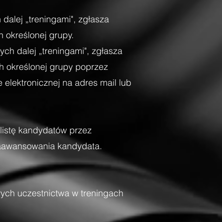
dalej „treningami", zgłasza
 określonej grupy.
ch dalej „treningami", zgłasza
h określonej grupy poprzez
elektronicznej na adres mail lub
listę kandydatów przez
 zaawansowania kandydata.
wych uczestnictwa w treningach