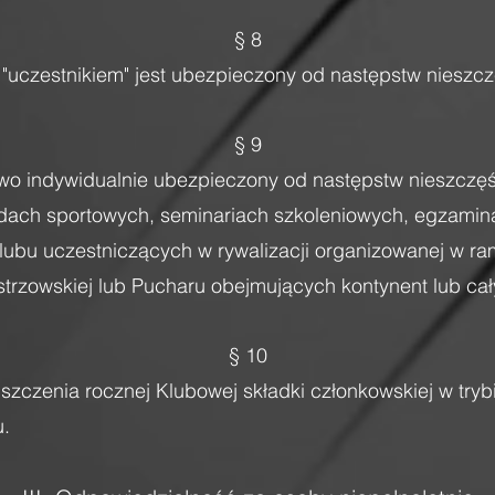
§ 8
 "uczestnikiem" jest ubezpieczony od następstw niesz
§ 9
wo indywidualnie ubezpieczony od następstw nieszczę
wodach sportowych, seminariach szkoleniowych, egzamin
lubu uczestniczących w rywalizacji organizowanej w r
trzowskiej lub Pucharu obejmujących kontynent lub cały
§ 10
szczenia rocznej Klubowej składki członkowskiej w tryb
u.