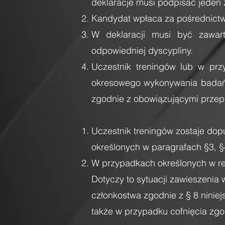
deklaracje musi podpisać jeden 
Kandydat wpłaca za pośrednictw
W deklaracji musi być zawart
odpowiedniej dyscypliny.
Uczestnik treningów lub w prz
okresowego wykonywania badań l
zgodnie z obowiązującymi przep
Uczestnik treningów zostaje dop
określonych w paragrafach §3, §4
W przypadkach określonych w re
Dotyczy to sytuacji zawieszenia 
członkostwa zgodnie z § 8 niniej
także w przypadku cofnięcia zgo