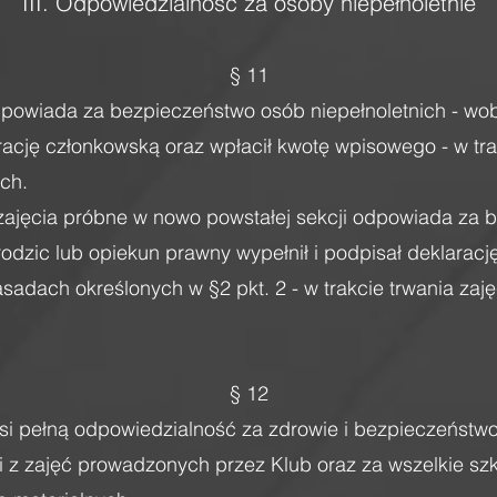
III. Odpowiedzialność za osoby niepełnoletnie
§ 11
dpowiada za bezpieczeństwo osób niepełnoletnich - wob
rację członkowską oraz wpłacił kwotę wpisowego - w tra
ach.
 zajęcia próbne w nowo powstałej sekcji odpowiada za
rodzic lub opiekun prawny wypełnił i podpisał deklarac
sadach określonych w §2 pkt. 2 - w trakcie trwania zaj
§ 12
i pełną odpowiedzialność za zdrowie i bezpieczeństwo 
 i z zajęć prowadzonych przez Klub oraz za wszelkie s