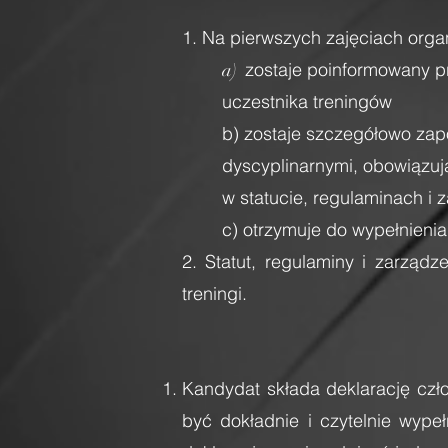
1. Na pierwszych zajęciach orga
zostaje poinformowany pr
a)
uczestnika treningów
b) zostaje szczegółowo zap
dyscyplinarnymi, obowiązu
w statucie, regulaminach i 
c) otrzymuje do wypełnieni
2. Statut, regulaminy i zarząd
treningi.
Kandydat składa deklarację czł
być dokładnie i czytelnie wype