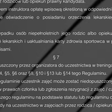
z rodziców lub opiekun prawny kandydata.
em instruktora opłatę wpisową określoną w odpowiedn
e oświadczenie o posiadaniu orzeczenia lekarski
ypadku osób niepełnoletnich jego rodzic albo opiek
ekarskich i uaktualniania karty zdrowia sportowca w
isami.
§ 7
uszczony przez organizatora do uczestnictwa w trenin
, §5, §6 oraz §8, §10 i §13 lub §14 tego Regulaminu.
gulaminie uczestnik zajęć może zostać niedopuszczony
w prawach członka lub zgłoszenia rezygnacji z zajęć / c
szego regulaminu na podstawie statutu lub regulaminu o
dy na uczestnictwo w zajęciach przez rodzica / opieku