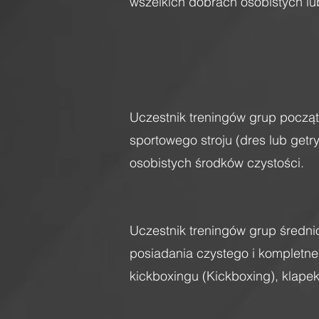
wszelkich dobrach osobistych lu
Uczestnik treningów grup począt
sportowego stroju (dres lub getry
osobistych środków czystości.
Uczestnik treningów grup śred
posiadania czystego i kompletneg
kickboxingu (Kickboxing), klapek