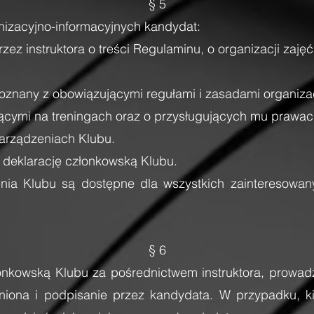
§ 5
nizacyjno-informacyjnych kandydat:
zez instruktora o treści Regulaminu, o organizacji zaj
oznany z obowiązującymi regułami i zasadami organizac
jącymi na treningach oraz o przysługujących mu praw
zarządzeniach Klubu.
a deklarację członkowską Klubu.
zenia Klubu są dostępne dla wszystkich zainteresowa
§ 6
onkowską Klubu za pośrednictwem instruktora, prowadz
łniona i podpisanie przez kandydata. W przypadku, kie