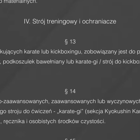
b materialnych.
IV. Strój treningowy i ochraniacze
§ 13
kujących karate lub kickboxingu, zobowiązany jest do 
, podkoszulek bawełniany lub karate-gi / strój do kickbox
§ 14
nio-zaawansowanych, zaawansowanych lub wyczynowych 
o stroju do ćwiczeń - „karate-gi” (sekcja Kyokushin Kar
, ręcznika i osobistych środków czystości.