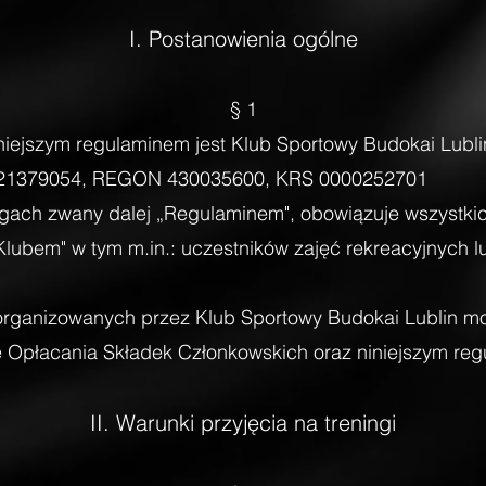
​I. Postanowienia ogólne
§ 1
niejszym regulaminem jest Klub Sportowy Budokai Lublin
p 7121379054, REGON 430035600, KRS 0000252701
ngach zwany dalej „Regulaminem", obowiązuje wszystk
Klubem" w tym m.in.: uczestników zajęć rekreacyjnych l
organizowanych przez Klub Sportowy Budokai Lublin m
 Opłacania Składek Członkowskich oraz niniejszym reg
II. Warunki przyjęcia na treningi