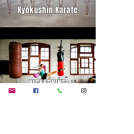
Kyokushin Karate
KICKBOXING
Strzelectwo Sportowe
już niebawem!