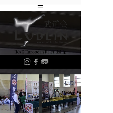
IKAK European Friendship
XVIII Turniej Karate Kyokushinkai,
Ostrów Mazowiecka 3.06.2023