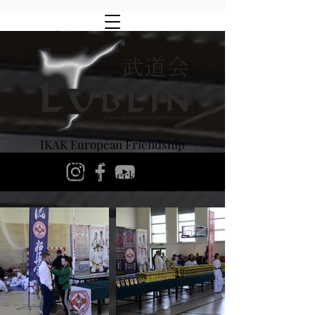
IKAK European Friendship
XVIII Turniej Karate Kyokushinkai,
Ostrów Mazowiecka 3.06.2023