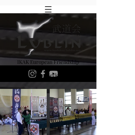
IKAK European Friendship
XVIII Turniej Karate Kyokushinkai,
Ostrów Mazowiecka 3.06.2023