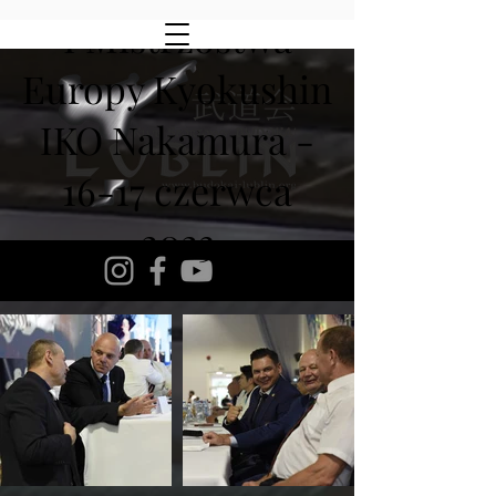
I Mistrzostwa
Europy Kyokushin
IKO Nakamura -
16-17 czerwca
2023