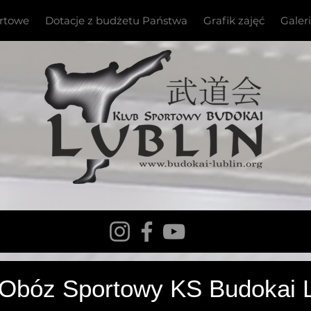
ortowe
Dotacje z budżetu Państwa
Grafik zajęć
Galer
stwa Europy Kyokushin WKB
 Obóz Sportowy KS Budokai L