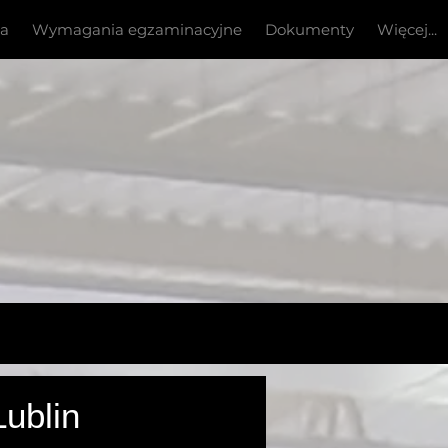
ia
Wymagania egzaminacyjne
Dokumenty
Więcej...
 -
ublin
Turcja