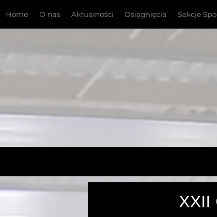
Home
O nas
Aktualności
Osiągnięcia
Sekcje Sp
Mistrzo
XXII