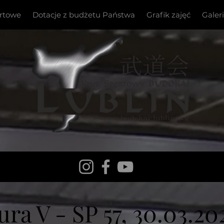
ortowe
Dotacje z budżetu Państwa
Grafik zajęć
Galer
ura V - SP 57, 30.03.20