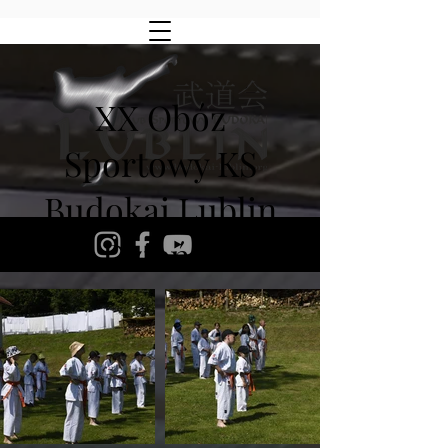
XX Obóz
Sportowy KS
Budokai Lublin
Dzień V