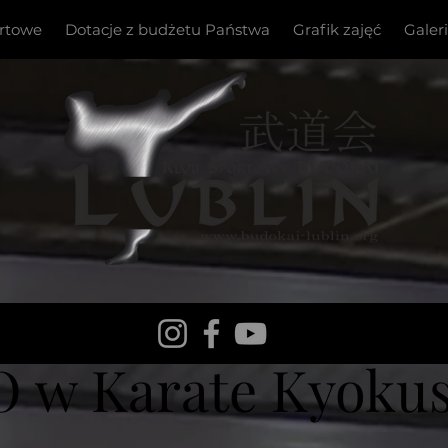
ortowe
Dotacje z budżetu Państwa
Grafik zajęć
Galer
 w Karate Kyo
kus