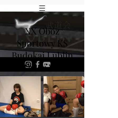
XX Obóz
Sportowy KS
Budokai Lublin
Dzień VII