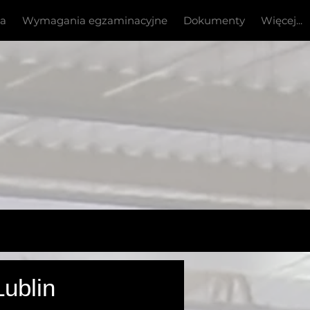
ia
Wymagania egzaminacyjne
Dokumenty
Więcej...
 -
ublin
Turcja