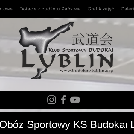
ortowe
Dotacje z budżetu Państwa
Grafik zajęć
Galer
stwa Europy Kyokushin WKB
 Obóz Sportowy KS Budokai L