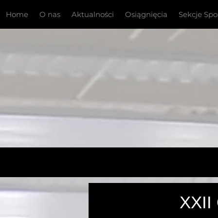
Home
O nas
Aktualności
Osiągnięcia
Sekcje Sp
Mistrzo
XXII