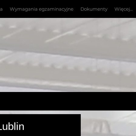
ia
Wymagania egzaminacyjne
Dokumenty
Więcej...
 -
ublin
Turcja