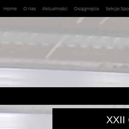
Home
O nas
Aktualności
Osiągnięcia
Sekcje Sp
Mistrzo
XXII