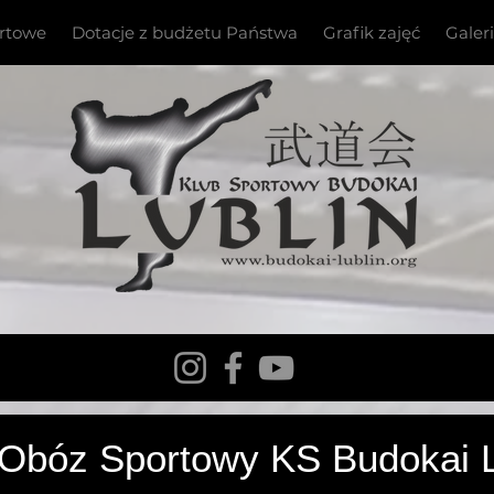
ortowe
Dotacje z budżetu Państwa
Grafik zajęć
Galer
stwa Europy Kyokushin WKB
 Obóz Sportowy KS Budokai L