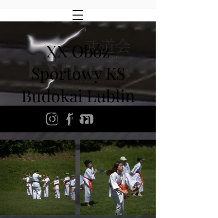
XX Obóz
Sportowy KS
Budokai Lublin
Dzień II