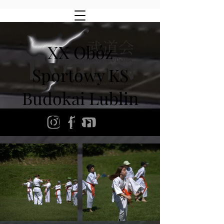
XX Obóz
Sportowy KS
Budokai Lublin
Dzień II