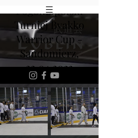
I ogólnopolski
Turniej Byakko
Warrior Cup -
Sandomierz,
22.04.2023