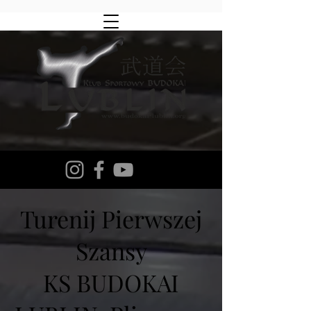
Turenij Pierwszej
Szansy
KS BUDOKAI