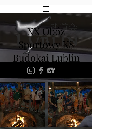
XX Obóz
Sportowy KS
Budokai Lublin
Dzień I