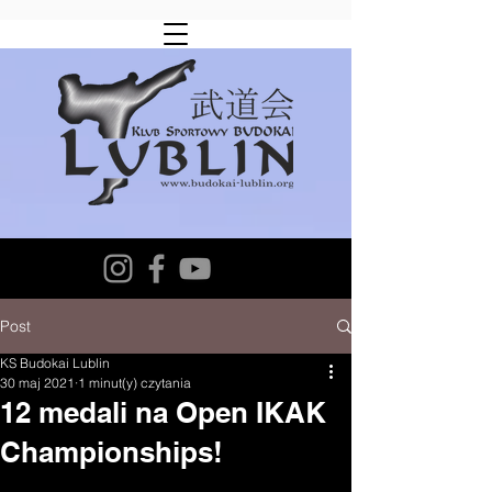
Post
KS Budokai Lublin
30 maj 2021
1 minut(y) czytania
12 medali na Open IKAK
Championships!