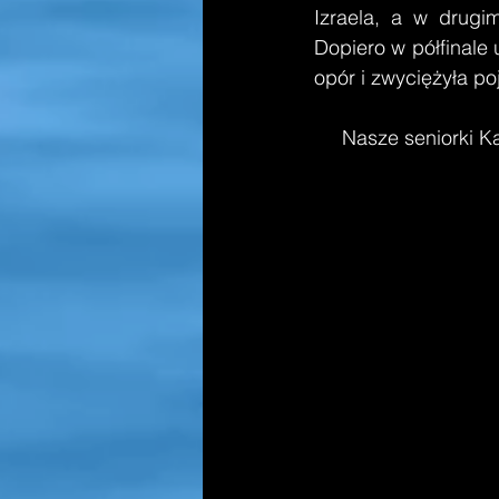
Izraela, a w drugi
Dopiero w półfinale 
opór i zwyciężyła po
     Nasze seniork