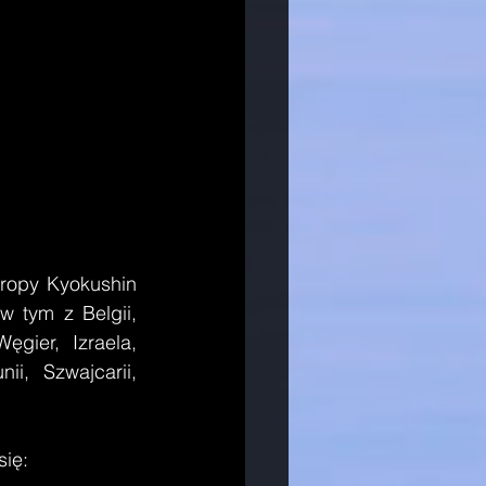
tym z Belgii, 
ęgier, Izraela, 
i, Szwajcarii, 
ię: 