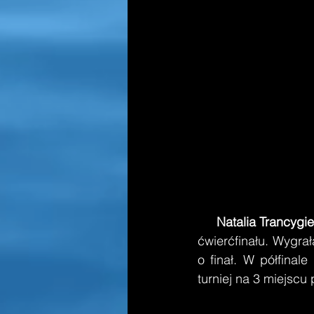
     Natalia Trancygi
ćwierćfinału. Wygra
o finał. W półfinal
turniej na 3 miejscu