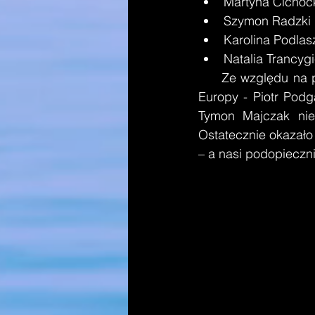
Martyna Cichock
Szymon Radzki 1
Karolina Podlas
Natalia Trancygi
     Ze względu na poważne kontuzje na zawody nie mogli pojechać medaliści mistrzostw 
Europy - Piotr Podg
Tymon Majczak nie
Ostatecznie okazało 
– a nasi podopieczn