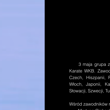
     3 maja grupa zawodników i trenerów wyruszyła na VI Mistrzostwa Europy Kyokushin 
Karate WKB. Zawody
Czech, Hiszpanii, Fi
Włoch, Japonii, Kaz
Słowacji, Szwecji, Tur
Wśród zawodników re