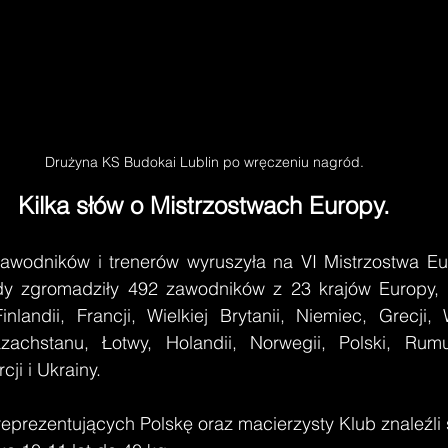
Drużyna KS Budokai Lublin po wręczeniu nagród.
Kilka słów o Mistrzostwach Europy.
 zgromadziły 492 zawodników z 23 krajów Europy, w 
nlandii, Francji, Wielkiej Brytanii, Niemiec, Grecji, W
achstanu, Łotwy, Holandii, Norwegii, Polski, Rumuni
cji i Ukrainy. 
prezentujących Polskę oraz macierzysty Klub znaleźli s