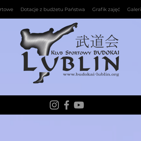
ortowe
Dotacje z budżetu Państwa
Grafik zajęć
Galer