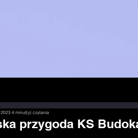
 2023
4 minut(y) czytania
ska przygoda KS Budok