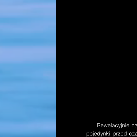
     Rewelacyjni
pojedynki przed cza