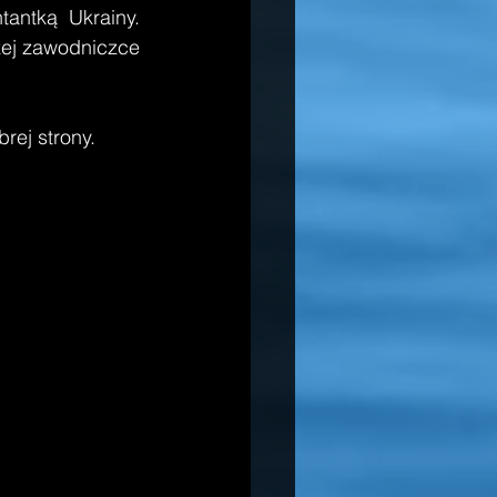
antką Ukrainy. 
zej zawodniczce 
brej strony. 