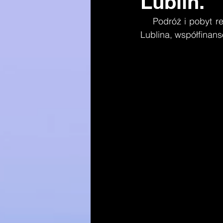
Lublin.
    Podróż i pobyt reprezentantek KS Budokai Lublin będących mieszkankami Stasina koło 
Lublina, współfinan