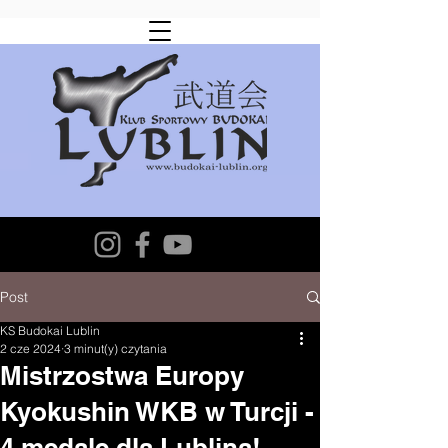
Post
KS Budokai Lublin
2 cze 2024
3 minut(y) czytania
Mistrzostwa Europy
Kyokushin WKB w Turcji -
4 medale dla Lublina!