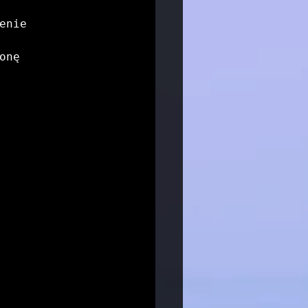
Zapraszamy do zapoznania się z nową stroną o roboczej domenie 
nę 