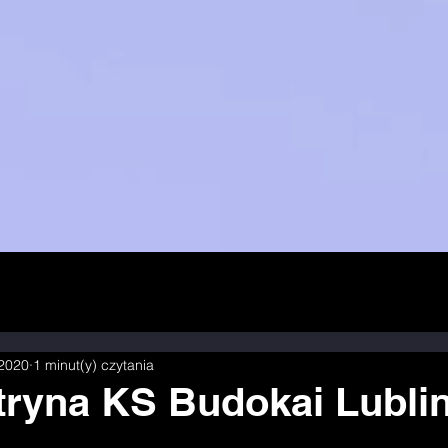
 2020
1 minut(y) czytania
ryna KS Budokai Lublin