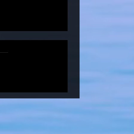
tny występ KS Budokai
in na Mistrzostwach
py w Grecji!