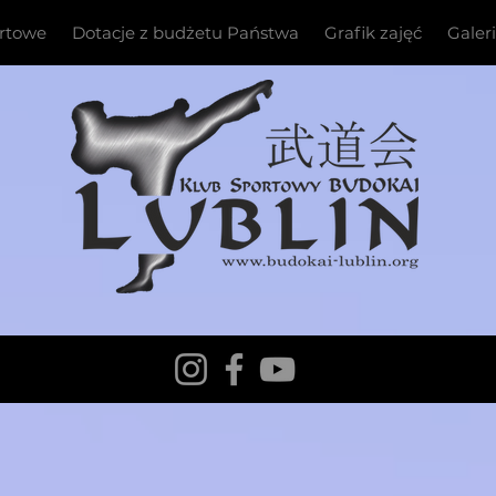
ortowe
Dotacje z budżetu Państwa
Grafik zajęć
Galer