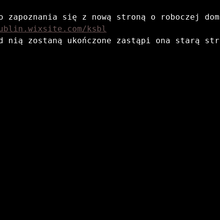
ublin.wixsite.com/ksbl
d nią zostaną ukończone zastąpi ona starą stro