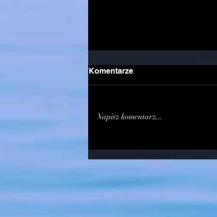
Komentarze
Napisz komentarz...
PLAN LETNIEJ SESJI
EGZAMINACYJNEJ NA
STOPNIE SZKOLENIOWE
KYU - czerwiec 2026