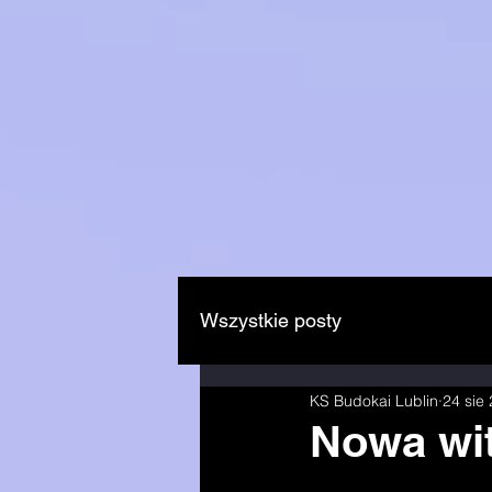
Wszystkie posty
KS Budokai Lublin
24 sie
Nowa wit