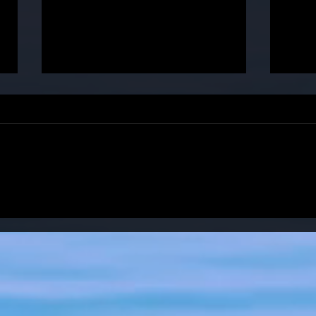
KS Budokai Lublin
Świe
triumfuje w Józefowie!
Lubl
Euro