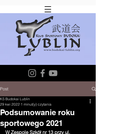
Post
KS Budokai Lublin
29 kwi 2022
1 minut(y) czytania
Podsumowanie roku
sportowego 2021
W Zespole Szkół nr 13 przy ul. 