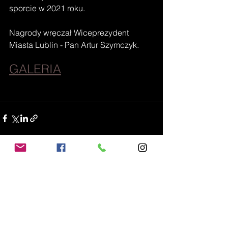
sporcie w 2021 roku.
Nagrody wręczał Wiceprezydent 
Miasta Lublin - Pan 
Artur Szymczyk.
GALERIA
Zobacz wszystkie
Ostatnie posty