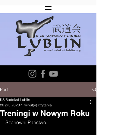
Post
KS Budokai Lublin
28 gru 2020
1 minut(y) czytania
Treningi w Nowym Roku
Szanowni Państwo.