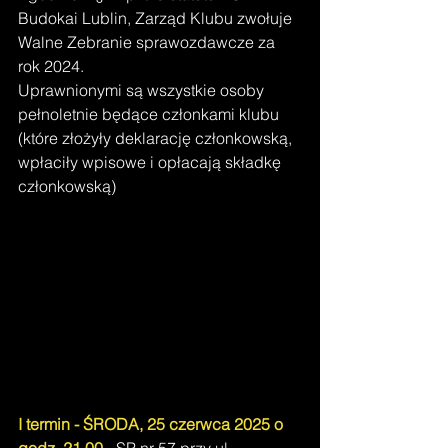
Budokai Lublin, Zarząd Klubu zwołuje 
Walne Zebranie sprawozdawcze za 
rok 2024.
Uprawnionymi są wszystkie osoby 
pełnoletnie będące członkami klubu 
(które złożyły deklarację członkowską, 
wpłaciły wpisowe i opłacają składkę 
członkowską) 
I termin - ŚRODA, 25 czerwca 2025 o 
godz. 21.00
 - SP nr 57 przy ul. 