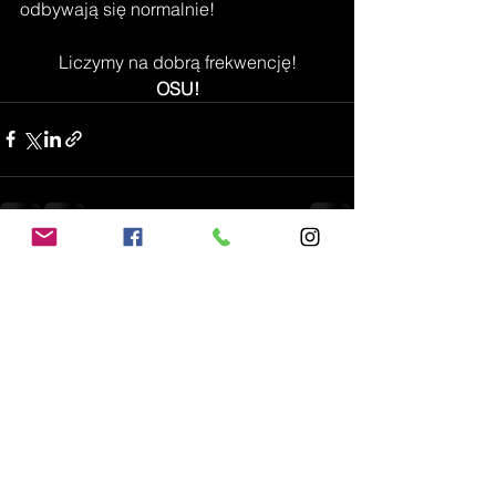
odbywają się normalnie!
Liczymy na dobrą frekwencję!
OSU!
Zobacz wszystkie
Ostatnie posty