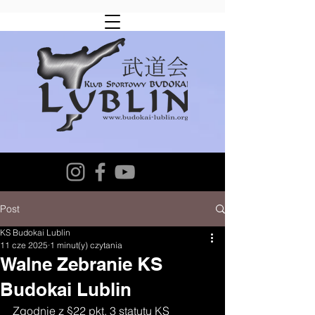
Post
KS Budokai Lublin
11 cze 2025
1 minut(y) czytania
Walne Zebranie KS
Budokai Lublin
Zgodnie z §22 pkt. 3 statutu KS 