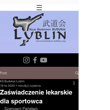
Post
KS Budokai Lublin
19 lis 2020
1 minut(y) czytania
Zaświadczenie lekarskie
dla sportowca
Szanowni Państwo.