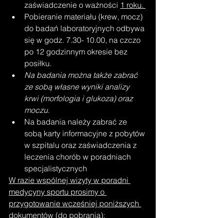
zaświadczenie o ważności 
1 roku. 
Pobieranie materiału (krew, mocz) 
do badań laboratoryjnych odbywa 
się w godz. 7.30- 10.00, na czczo 
po 12 godzinnym okresie bez 
posiłku.
Na badania można także zabrać 
ze sobą własne wyniki analizy 
krwi (morfologia i glukoza) oraz 
moczu.
Na badania należy zabrać ze 
sobą karty informacyjne z pobytów 
w szpitalu oraz zaświadczenia z 
leczenia chorób w poradniach 
specjalistycznych
W razie wspólnej wizyty w poradni 
medycyny sportu prosimy o 
przygotowanie wcześniej poniższych 
dokumentów (do pobrania):