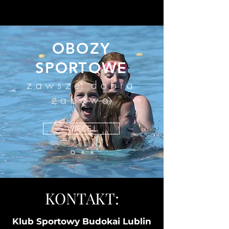
OBOZY
SPORTOWE
zawsze dobra
zabawa
WIĘCEJ
KONTAKT:
Klub Sportowy Budokai Lublin