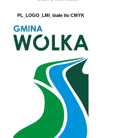
PL_LOGO_LMI_białe tlo CMYK