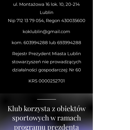
ul. Montażowa 16 lok. 10, 20-214
Lublin
Nip
712 13 79 054
, Regon
430035600
koklublin@gmail.com
kom.
603994288
lub
693994288
Rejestr Prezydent Miasta Lublin
stowarzyszeń nie prowadzących
działalności gospodarczej: Nr 60
KRS
0000252701
Klub korzysta z obiektów
sportowych w ramach
programu prezdenta