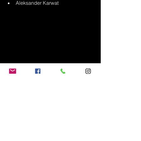
Aleksander Karwat
Piękne pompki wykonuje Radosław Ciowch
Zapraszamy do fotorelacji: 
>>>>tutaj<<<<
Serdecznie gratulujemy postawy i 
twardych walk. 
Osu!