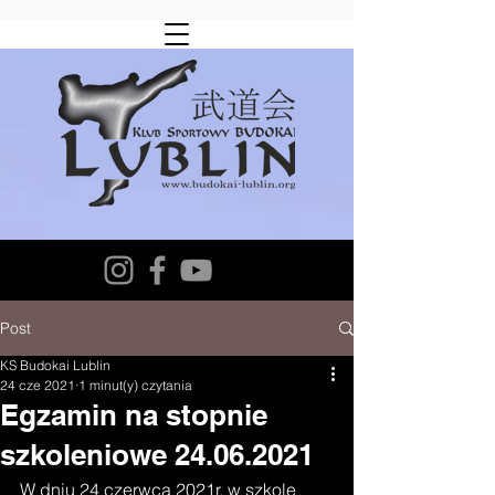
Post
KS Budokai Lublin
24 cze 2021
1 minut(y) czytania
Egzamin na stopnie
szkoleniowe 24.06.2021
W dniu 24 czerwca 2021r. w szkole 