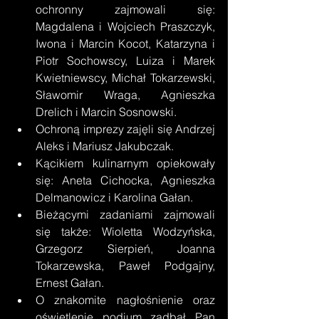
ochronny zajmowali się: 
Magdalena i Wojciech Praszczyk, 
Iwona i Marcin Kocot, Katarzyna i 
Piotr Sochowscy, Luiza i Marek 
Kwietniewscy, Michał Tokarzewski, 
Sławomir Wraga, Agnieszka 
Drelich i Marcin Sosnowski. 
Ochroną imprezy zajęli się Andrzej 
Aleks i Mariusz Jakubczak. 
Kącikiem kulinarnym opiekowały 
się: Aneta Cichocka, Agnieszka 
Delmanowicz i Karolina Gałan. 
Bieżącymi zadaniami zajmowali 
się także: Wioletta Wodzyńska, 
Grzegorz Sierpień, Joanna 
Tokarzewska, Paweł Podgajny, 
Ernest Gałan. 
O znakomite nagłośnienie oraz 
oświetlenie podium zadbał Pan 