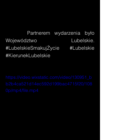
     Partnerem wydarzenia było 
Województwo Lubelskie. 
#LubelskieSmakujŻycie
#Lubelskie
#KierunekLubelskie
https://video.wixstatic.com/video/130951_b
b2b4ca521d14ec592d199bac4715f20/108
0p/mp4/file.mp4