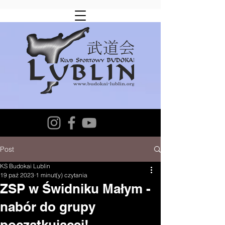
Post
KS Budokai Lublin
19 paź 2023
1 minut(y) czytania
ZSP w Świdniku Małym -
nabór do grupy
początkującej!